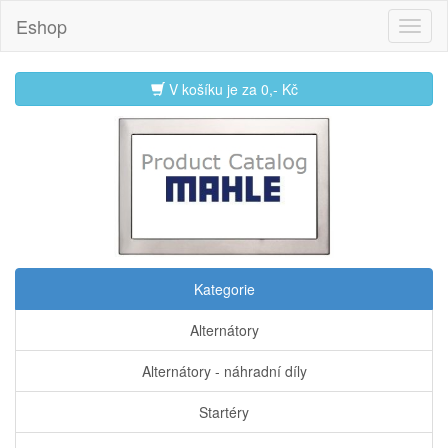
Eshop
V košíku je za
0,- Kč
Kategorie
Alternátory
Alternátory - náhradní díly
Startéry