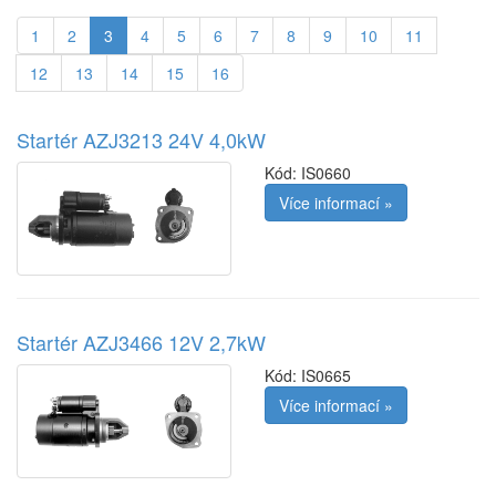
1
2
3
4
5
6
7
8
9
10
11
12
13
14
15
16
Startér AZJ3213 24V 4,0kW
Kód:
IS0660
Více informací »
Startér AZJ3466 12V 2,7kW
Kód:
IS0665
Více informací »