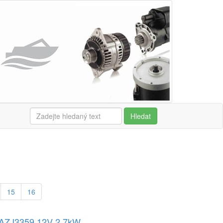
Hledat
15
16
r AZJ3359 12V 2,7kW