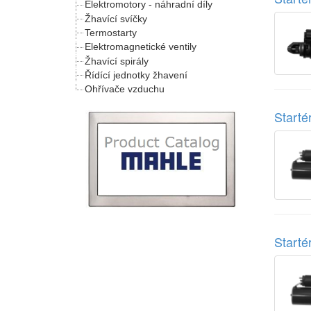
Elektromotory - náhradní díly
Žhavící svíčky
Termostarty
Elektromagnetické ventily
Žhavící spirály
Řídící jednotky žhavení
Ohřívače vzduchu
Start
Start