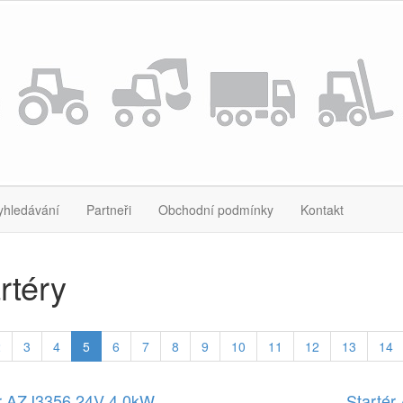
yhledávání
Partneři
Obchodní podmínky
Kontakt
rtéry
2
3
4
5
6
7
8
9
10
11
12
13
14
ér AZJ3356 24V 4,0kW
Starté