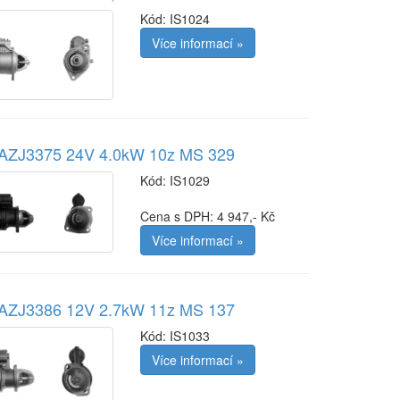
Kód:
IS1024
Více informací »
r AZJ3375 24V 4.0kW 10z MS 329
Kód:
IS1029
Cena s DPH: 4 947,- Kč
Více informací »
r AZJ3386 12V 2.7kW 11z MS 137
Kód:
IS1033
Více informací »