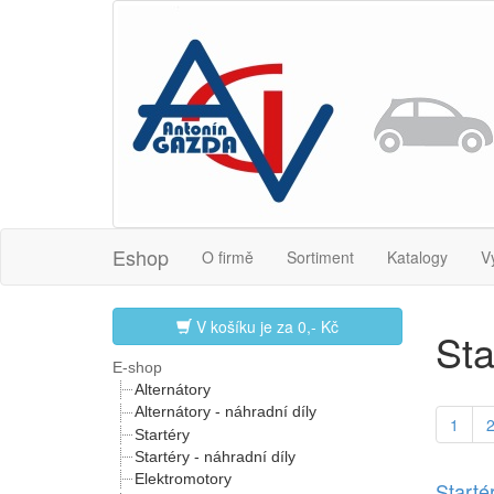
Eshop
O firmě
Sortiment
Katalogy
V
V košíku je za
0,- Kč
Sta
E-shop
Alternátory
Alternátory - náhradní díly
1
Startéry
Startéry - náhradní díly
Elektromotory
Start