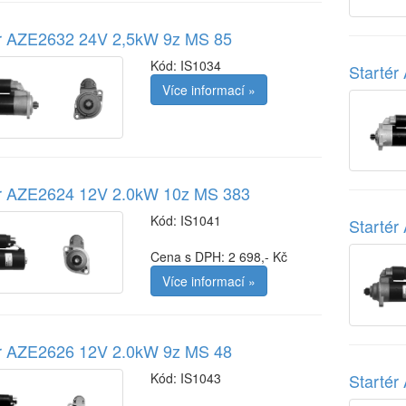
ér AZE2632 24V 2,5kW 9z MS 85
Kód:
IS1034
Starté
Více informací »
ér AZE2624 12V 2.0kW 10z MS 383
Kód:
IS1041
Starté
Cena s DPH: 2 698,- Kč
Více informací »
ér AZE2626 12V 2.0kW 9z MS 48
Starté
Kód:
IS1043