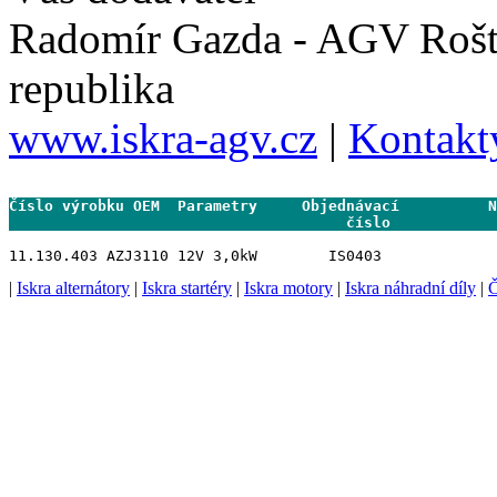
Radomír Gazda - AGV Rošt
republika
www.iskra-agv.cz
|
Kontakt
Číslo výrobku OEM  Parametry     Objednávací          N
                                      číslo           
|
Iskra alternátory
|
Iskra startéry
|
Iskra motory
|
Iskra náhradní díly
|
Č