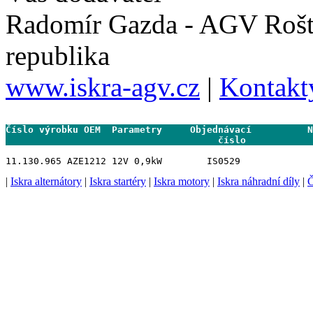
Radomír Gazda - AGV Rošt
republika
www.iskra-agv.cz
|
Kontakt
Číslo výrobku OEM  Parametry     Objednávací          N
                                      číslo           
|
Iskra alternátory
|
Iskra startéry
|
Iskra motory
|
Iskra náhradní díly
|
Č