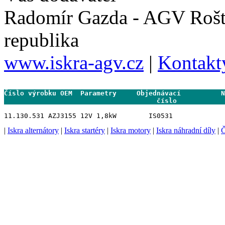
Radomír Gazda - AGV Rošt
republika
www.iskra-agv.cz
|
Kontakt
Číslo výrobku OEM  Parametry     Objednávací          N
                                      číslo           
|
Iskra alternátory
|
Iskra startéry
|
Iskra motory
|
Iskra náhradní díly
|
Č