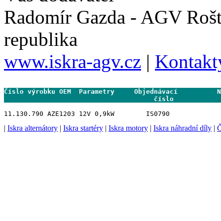
Radomír Gazda - AGV Rošt
republika
www.iskra-agv.cz
|
Kontakt
Číslo výrobku OEM  Parametry     Objednávací          N
                                      číslo           
|
Iskra alternátory
|
Iskra startéry
|
Iskra motory
|
Iskra náhradní díly
|
Č