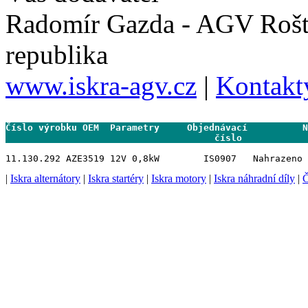
Radomír Gazda - AGV Rošt
republika
www.iskra-agv.cz
|
Kontakt
Číslo výrobku OEM  Parametry     Objednávací          N
                                      číslo           
|
Iskra alternátory
|
Iskra startéry
|
Iskra motory
|
Iskra náhradní díly
|
Č