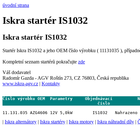
úvodní strana
Iskra startér IS1032
Iskra startér IS1032
Startér Iskra IS1032 a jeho OEM číslo výrobku ( 11131035 ), případn
Kompletní seznam startérů pokračujte
zde
Váš dodavatel
Radomír Gazda - AGV Roštín 273, CZ 76803, Česká republika
www.iskra-agv.cz
|
Kontakty
Číslo výrobku OEM  Parametry     Objednávací          N
                                      číslo           
|
Iskra alternátory
|
Iskra startéry
|
Iskra motory
|
Iskra náhradní díly
|
Č