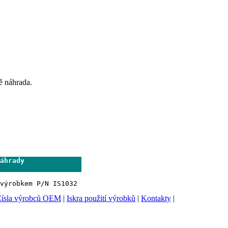
ě náhrada.
áhrady              

                     
ísla výrobců OEM
|
Iskra použití výrobků
|
Kontakty
|