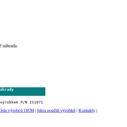
ě náhrada.
áhrady              

                     
ísla výrobců OEM
|
Iskra použití výrobků
|
Kontakty
|