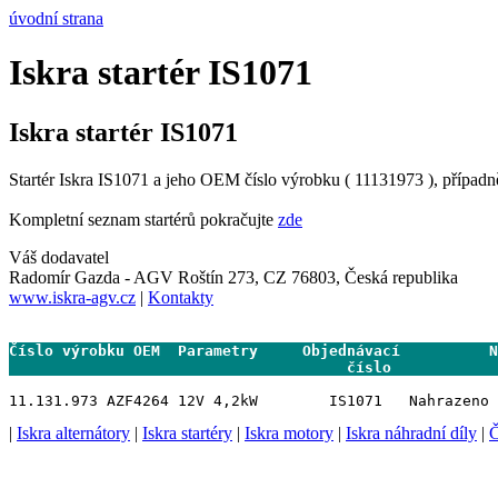
úvodní strana
Iskra startér IS1071
Iskra startér IS1071
Startér Iskra IS1071 a jeho OEM číslo výrobku ( 11131973 ), případn
Kompletní seznam startérů pokračujte
zde
Váš dodavatel
Radomír Gazda - AGV Roštín 273, CZ 76803, Česká republika
www.iskra-agv.cz
|
Kontakty
Číslo výrobku OEM  Parametry     Objednávací          N
                                      číslo           
|
Iskra alternátory
|
Iskra startéry
|
Iskra motory
|
Iskra náhradní díly
|
Č