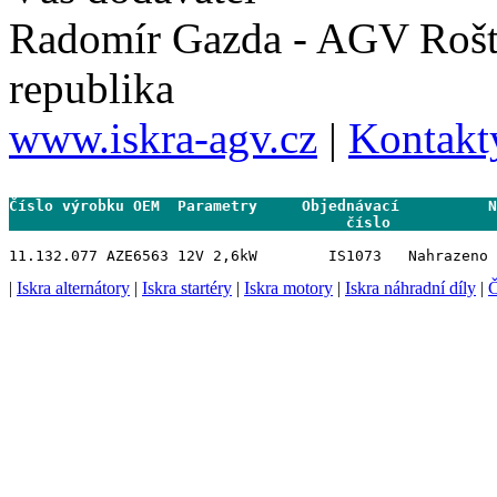
Radomír Gazda - AGV Rošt
republika
www.iskra-agv.cz
|
Kontakt
Číslo výrobku OEM  Parametry     Objednávací          N
                                      číslo           
|
Iskra alternátory
|
Iskra startéry
|
Iskra motory
|
Iskra náhradní díly
|
Č