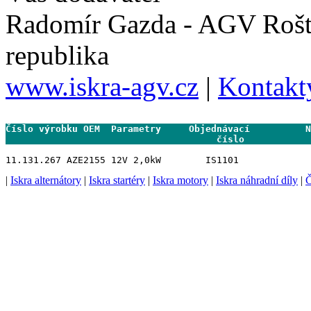
Radomír Gazda - AGV Rošt
republika
www.iskra-agv.cz
|
Kontakt
Číslo výrobku OEM  Parametry     Objednávací          N
                                      číslo           
|
Iskra alternátory
|
Iskra startéry
|
Iskra motory
|
Iskra náhradní díly
|
Č