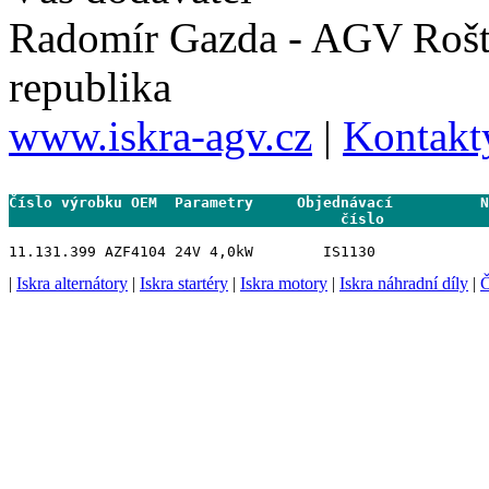
Radomír Gazda - AGV Rošt
republika
www.iskra-agv.cz
|
Kontakt
Číslo výrobku OEM  Parametry     Objednávací          N
                                      číslo           
|
Iskra alternátory
|
Iskra startéry
|
Iskra motory
|
Iskra náhradní díly
|
Č