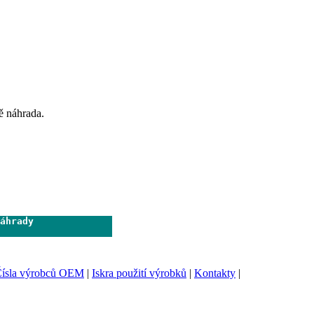
ě náhrada.
áhrady              

                     
ísla výrobců OEM
|
Iskra použití výrobků
|
Kontakty
|