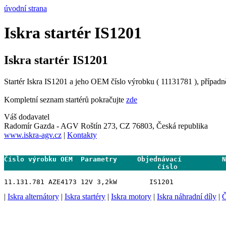
úvodní strana
Iskra startér IS1201
Iskra startér IS1201
Startér Iskra IS1201 a jeho OEM číslo výrobku ( 11131781 ), případn
Kompletní seznam startérů pokračujte
zde
Váš dodavatel
Radomír Gazda - AGV Roštín 273, CZ 76803, Česká republika
www.iskra-agv.cz
|
Kontakty
Číslo výrobku OEM  Parametry     Objednávací          N
                                      číslo           
|
Iskra alternátory
|
Iskra startéry
|
Iskra motory
|
Iskra náhradní díly
|
Č