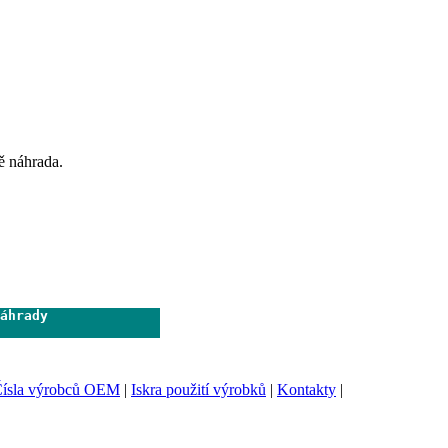
ě náhrada.
áhrady              

                     
ísla výrobců OEM
|
Iskra použití výrobků
|
Kontakty
|