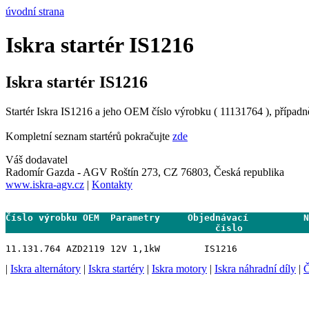
úvodní strana
Iskra startér IS1216
Iskra startér IS1216
Startér Iskra IS1216 a jeho OEM číslo výrobku ( 11131764 ), případn
Kompletní seznam startérů pokračujte
zde
Váš dodavatel
Radomír Gazda - AGV Roštín 273, CZ 76803, Česká republika
www.iskra-agv.cz
|
Kontakty
Číslo výrobku OEM  Parametry     Objednávací          N
                                      číslo           
|
Iskra alternátory
|
Iskra startéry
|
Iskra motory
|
Iskra náhradní díly
|
Č