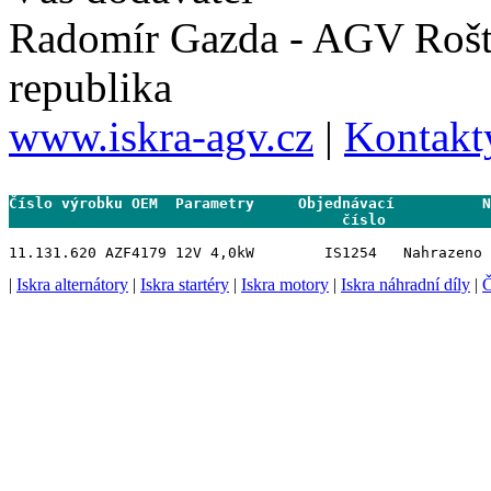
Radomír Gazda - AGV Rošt
republika
www.iskra-agv.cz
|
Kontakt
Číslo výrobku OEM  Parametry     Objednávací          N
                                      číslo           
|
Iskra alternátory
|
Iskra startéry
|
Iskra motory
|
Iskra náhradní díly
|
Č