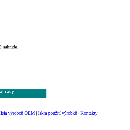
ě náhrada.
áhrady              

                     
ísla výrobců OEM
|
Iskra použití výrobků
|
Kontakty
|