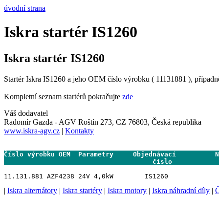
úvodní strana
Iskra startér IS1260
Iskra startér IS1260
Startér Iskra IS1260 a jeho OEM číslo výrobku ( 11131881 ), případn
Kompletní seznam startérů pokračujte
zde
Váš dodavatel
Radomír Gazda - AGV Roštín 273, CZ 76803, Česká republika
www.iskra-agv.cz
|
Kontakty
Číslo výrobku OEM  Parametry     Objednávací          N
                                      číslo           
|
Iskra alternátory
|
Iskra startéry
|
Iskra motory
|
Iskra náhradní díly
|
Č