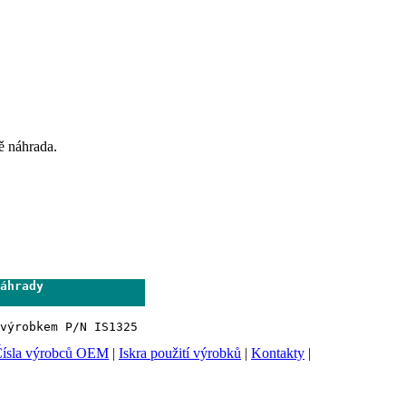
ě náhrada.
áhrady              

                     
ísla výrobců OEM
|
Iskra použití výrobků
|
Kontakty
|