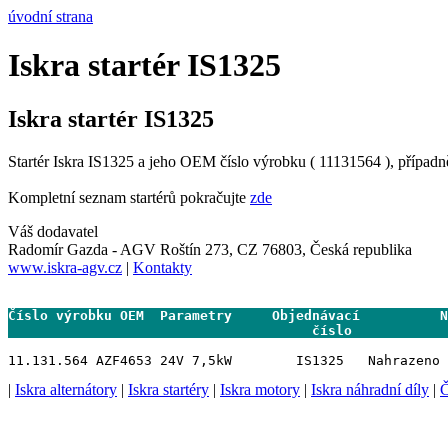
úvodní strana
Iskra startér IS1325
Iskra startér IS1325
Startér Iskra IS1325 a jeho OEM číslo výrobku ( 11131564 ), případn
Kompletní seznam startérů pokračujte
zde
Váš dodavatel
Radomír Gazda - AGV Roštín 273, CZ 76803, Česká republika
www.iskra-agv.cz
|
Kontakty
Číslo výrobku OEM  Parametry     Objednávací          N
                                      číslo           
|
Iskra alternátory
|
Iskra startéry
|
Iskra motory
|
Iskra náhradní díly
|
Č