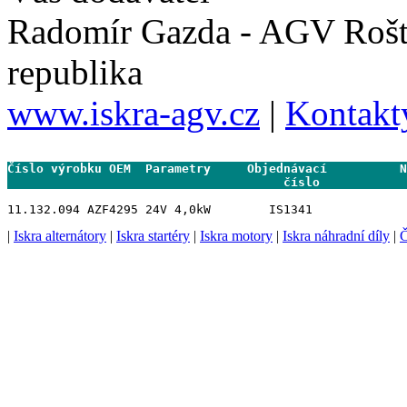
Radomír Gazda - AGV Rošt
republika
www.iskra-agv.cz
|
Kontakt
Číslo výrobku OEM  Parametry     Objednávací          N
                                      číslo           
|
Iskra alternátory
|
Iskra startéry
|
Iskra motory
|
Iskra náhradní díly
|
Č