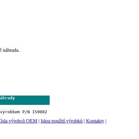
ě náhrada.
áhrady              

                     
ísla výrobců OEM
|
Iskra použití výrobků
|
Kontakty
|