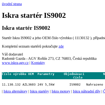
úvodní strana
Iskra startér IS9002
Iskra startér IS9002
Startér Iskra IS9002 a jeho OEM číslo výrobku ( 11130132 ), případn
Kompletní seznam startérů pokračujte
zde
Váš dodavatel
Radomír Gazda - AGV Roštín 273, CZ 76803, Česká republika
www.iskra-agv.cz
|
Kontakty
Číslo výrobku OEM  Parametry     Objednávací          N
                                      číslo           
|
Iskra alternátory
|
Iskra startéry
|
Iskra motory
|
Iskra náhradní díly
|
Č