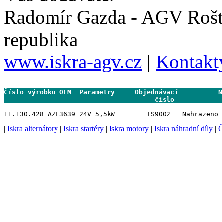
Radomír Gazda - AGV Rošt
republika
www.iskra-agv.cz
|
Kontakt
Číslo výrobku OEM  Parametry     Objednávací          N
                                      číslo           
|
Iskra alternátory
|
Iskra startéry
|
Iskra motory
|
Iskra náhradní díly
|
Č