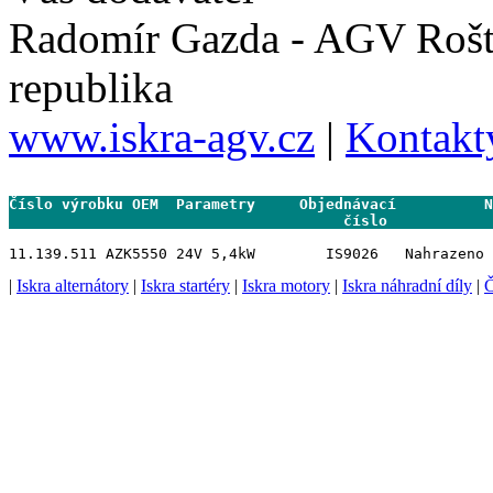
Radomír Gazda - AGV Rošt
republika
www.iskra-agv.cz
|
Kontakt
Číslo výrobku OEM  Parametry     Objednávací          N
                                      číslo           
|
Iskra alternátory
|
Iskra startéry
|
Iskra motory
|
Iskra náhradní díly
|
Č