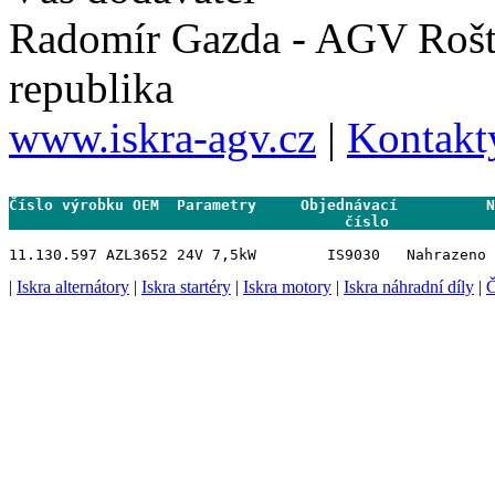
Radomír Gazda - AGV Rošt
republika
www.iskra-agv.cz
|
Kontakt
Číslo výrobku OEM  Parametry     Objednávací          N
                                      číslo           
|
Iskra alternátory
|
Iskra startéry
|
Iskra motory
|
Iskra náhradní díly
|
Č