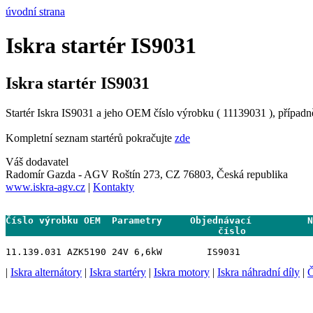
úvodní strana
Iskra startér IS9031
Iskra startér IS9031
Startér Iskra IS9031 a jeho OEM číslo výrobku ( 11139031 ), případn
Kompletní seznam startérů pokračujte
zde
Váš dodavatel
Radomír Gazda - AGV Roštín 273, CZ 76803, Česká republika
www.iskra-agv.cz
|
Kontakty
Číslo výrobku OEM  Parametry     Objednávací          N
                                      číslo           
|
Iskra alternátory
|
Iskra startéry
|
Iskra motory
|
Iskra náhradní díly
|
Č