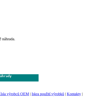
ě náhrada.
áhrady              

                     
ísla výrobců OEM
|
Iskra použití výrobků
|
Kontakty
|