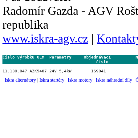
Radomír Gazda - AGV Rošt
republika
www.iskra-agv.cz
|
Kontakt
Číslo výrobku OEM  Parametry     Objednávací          N
                                      číslo           
|
Iskra alternátory
|
Iskra startéry
|
Iskra motory
|
Iskra náhradní díly
|
Č