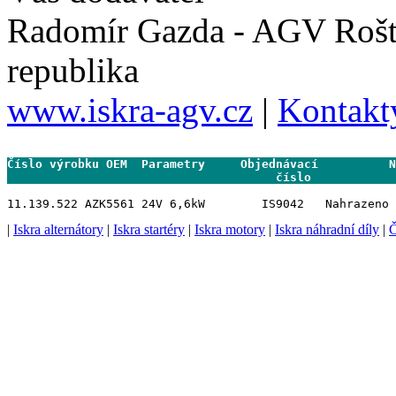
Radomír Gazda - AGV Rošt
republika
www.iskra-agv.cz
|
Kontakt
Číslo výrobku OEM  Parametry     Objednávací          N
                                      číslo           
|
Iskra alternátory
|
Iskra startéry
|
Iskra motory
|
Iskra náhradní díly
|
Č