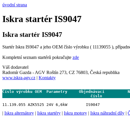
úvodní strana
Iskra startér IS9047
Iskra startér IS9047
Startér Iskra IS9047 a jeho OEM číslo výrobku ( 11139055 ), případn
Kompletní seznam startérů pokračujte
zde
Váš dodavatel
Radomír Gazda - AGV Roštín 273, CZ 76803, Česká republika
www.iskra-agv.cz
|
Kontakty
Číslo výrobku OEM  Parametry     Objednávací          N
                                      číslo           
|
Iskra alternátory
|
Iskra startéry
|
Iskra motory
|
Iskra náhradní díly
|
Č