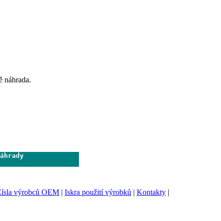
ě náhrada.
áhrady              

                     
ísla výrobců OEM
|
Iskra použití výrobků
|
Kontakty
|