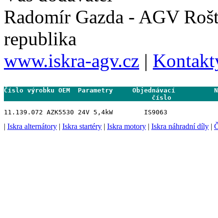
Radomír Gazda - AGV Rošt
republika
www.iskra-agv.cz
|
Kontakt
Číslo výrobku OEM  Parametry     Objednávací          N
                                      číslo           
|
Iskra alternátory
|
Iskra startéry
|
Iskra motory
|
Iskra náhradní díly
|
Č