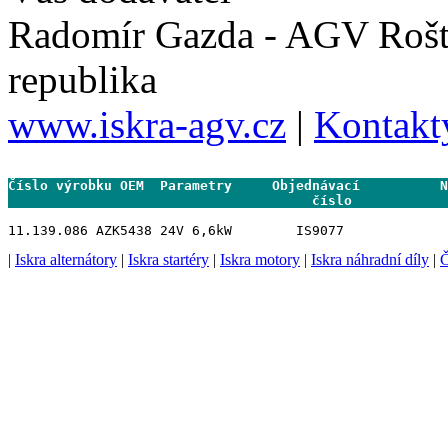
Radomír Gazda - AGV Rošt
republika
www.iskra-agv.cz
|
Kontakt
Číslo výrobku OEM  Parametry     Objednávací          N
                                      číslo           
|
Iskra alternátory
|
Iskra startéry
|
Iskra motory
|
Iskra náhradní díly
|
Č