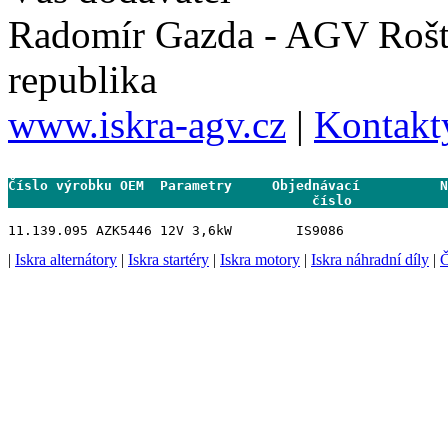
Radomír Gazda - AGV Rošt
republika
www.iskra-agv.cz
|
Kontakt
Číslo výrobku OEM  Parametry     Objednávací          N
                                      číslo           
|
Iskra alternátory
|
Iskra startéry
|
Iskra motory
|
Iskra náhradní díly
|
Č