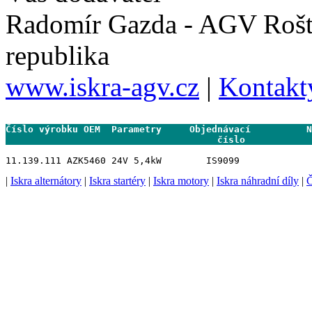
Radomír Gazda - AGV Rošt
republika
www.iskra-agv.cz
|
Kontakt
Číslo výrobku OEM  Parametry     Objednávací          N
                                      číslo           
|
Iskra alternátory
|
Iskra startéry
|
Iskra motory
|
Iskra náhradní díly
|
Č