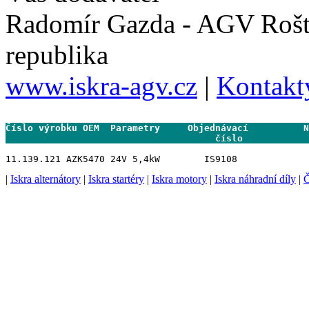
Radomír Gazda - AGV Rošt
republika
www.iskra-agv.cz
|
Kontakt
Číslo výrobku OEM  Parametry     Objednávací          N
                                      číslo           
|
Iskra alternátory
|
Iskra startéry
|
Iskra motory
|
Iskra náhradní díly
|
Č