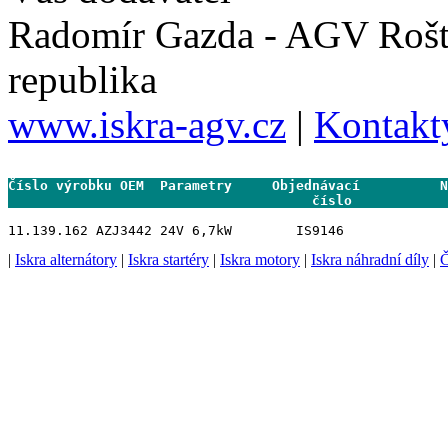
Radomír Gazda - AGV Rošt
republika
www.iskra-agv.cz
|
Kontakt
Číslo výrobku OEM  Parametry     Objednávací          N
                                      číslo           
|
Iskra alternátory
|
Iskra startéry
|
Iskra motory
|
Iskra náhradní díly
|
Č