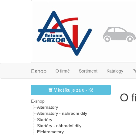
Eshop
O firmě
Sortiment
Katalogy
P
V košíku je za
0,- Kč
O f
E-shop
Alternátory
Alternátory - náhradní díly
Startéry
Startéry - náhradní díly
Elektromotory