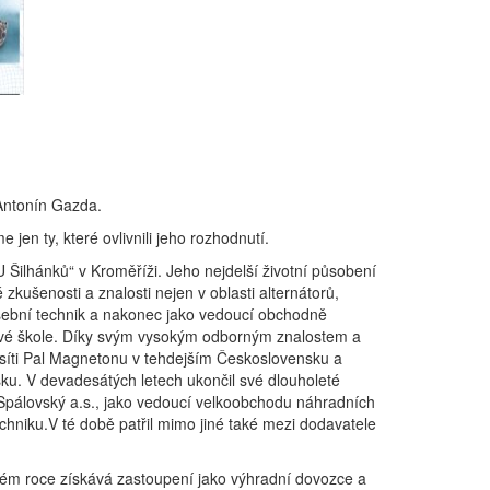
 Antonín Gazda.
jen ty, které ovlivnili jeho rozhodnutí.
 Šilhánků“ v Kroměříži. Jeho nejdelší životní působení
zkušenosti a znalosti nejen v oblasti alternátorů,
kušební technik a nakonec jako vedoucí obchodně
yslové škole. Díky svým vysokým odborným znalostem a
í síti Pal Magnetonu v tehdejším Československu a
sku. V devadesátých letech ukončil své dlouholeté
 Spálovský a.s., jako vedoucí velkoobchodu náhradních
chniku.V té době patřil mimo jiné také mezi dodavatele
ejném roce získává zastoupení jako výhradní dovozce a