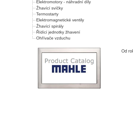
Elektromotory - náhradní díly
Žhavící svíčky
Termostarty
Elektromagnetické ventily
Žhavící spirály
Řídící jednotky žhavení
Ohřívače vzduchu
Od ro