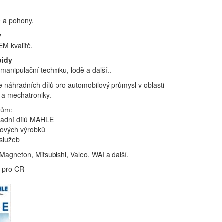
e a pohony.
y
EM kvalitě.
oidy
anipulační techniku, lodě a další..
e náhradních dílů pro automobilový průmysl v oblasti
y a mechatroniky.
kům:
radní dílů MAHLE
 nových výrobků
 služeb
Magneton, Mitsubishi, Valeo, WAI a další.
í pro ČR