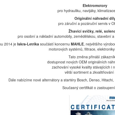
Elektromotory
pro hydrauliku, navijáky, klimatizac
Originální náhradní díl
pro záruční a pozáruční servis v O
Žhavící svíčky, relé, solen
pro osobní a nákladní automobily, zemědělskou, stavební a m
ku 2014 je
Iskra-Letrika
součástí koncernu
MAHLE
, největšího výrobc
motorových systémů, filtrace, elektronik
Tato změna přináší zákazní
dostupnost nových OEM originálních náh
zachování vysoké kvality stávajících i
větší sortiment a zkvalitňování
Dále nabízíme nové alternátory a startéry Bosch, Denso, Hitachi, 
Současný certifikát o zastoupen