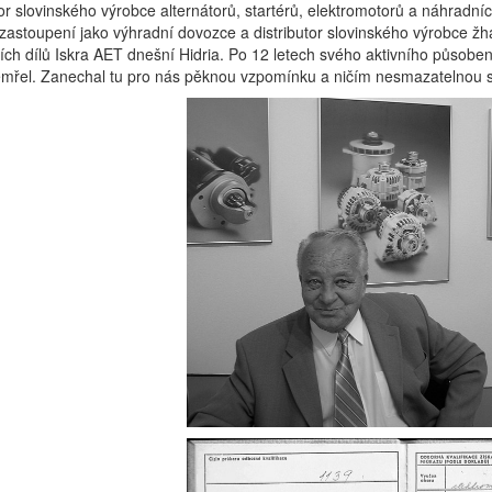
tor slovinského výrobce alternátorů, startérů, elektromotorů a náhradníc
zastoupení jako výhradní dovozce a distributor slovinského výrobce žha
ch dílů Iskra AET dnešní Hidria. Po 12 letech svého aktivního působení
emřel. Zanechal tu pro nás pěknou vzpomínku a ničím nesmazatelnou s