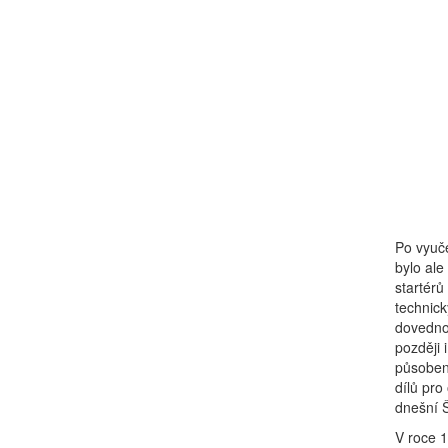
Po vyuče
bylo ale
startérů
technick
dovednos
později 
působení
dílů pro
dnešní 
V roce 1