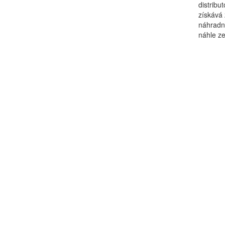
distribu
získává 
náhradní
náhle z