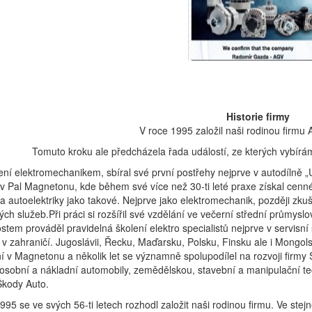
Historie firmy
V roce 1995 založil naši rodinou firmu
Tomuto kroku ale předcházela řada událostí, ze kterých vybíráme 
ní elektromechanikem, sbíral své první postřehy nejprve v autodílně „U
 v Pal Magnetonu, kde během své více než 30-ti leté praxe získal cenné 
 a autoelektriky jako takové. Nejprve jako elektromechanik, později z
ých služeb.Při práci si rozšířil své vzdělání ve večerní střední prům
tem prováděl pravidelná školení elektro specialistů nejprve v servisn
i v zahraničí. Jugoslávii, Řecku, Maďarsku, Polsku, Finsku ale i Mongol
 v Magnetonu a několik let se významně spolupodílel na rozvoji firmy
 osobní a nákladní automobily, zemědělskou, stavební a manipulační te
Škody Auto.
995 se ve svých 56-ti letech rozhodl založit naši rodinou firmu. Ve st