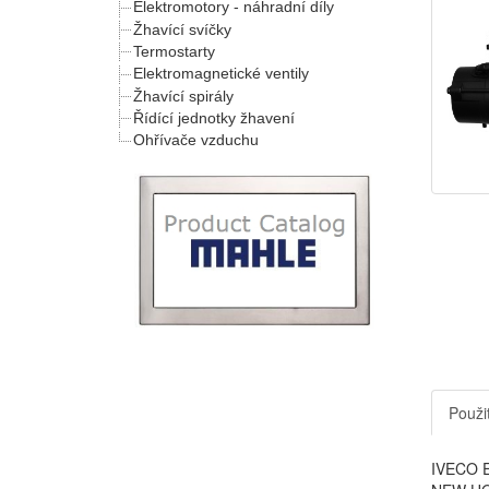
Elektromotory - náhradní díly
Žhavící svíčky
Termostarty
Elektromagnetické ventily
Žhavící spirály
Řídící jednotky žhavení
Ohřívače vzduchu
Použit
IVECO