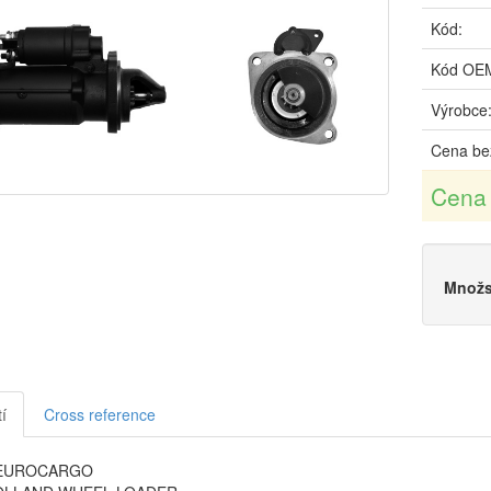
Kód:
Kód OE
Výrobce
Cena be
Cena
Množs
í
Cross reference
 EUROCARGO