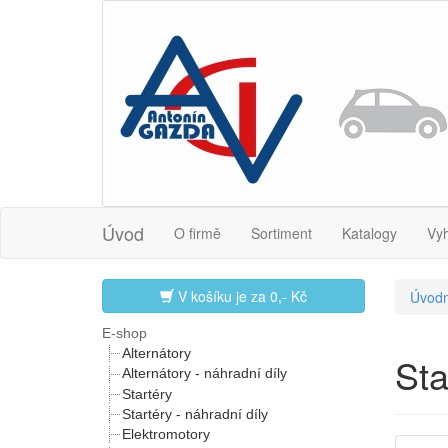
Úvod
O firmě
Sortiment
Katalogy
Vy
V košíku je za
0,- Kč
Úvodn
E-shop
Alternátory
Sta
Alternátory - náhradní díly
Startéry
Startéry - náhradní díly
Elektromotory