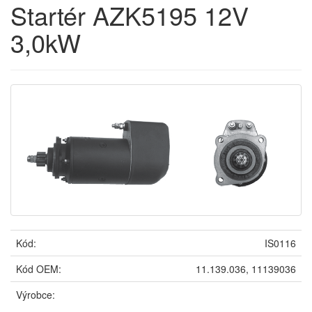
Startér AZK5195 12V
3,0kW
Kód:
IS0116
Kód OEM:
11.139.036, 11139036
Výrobce: