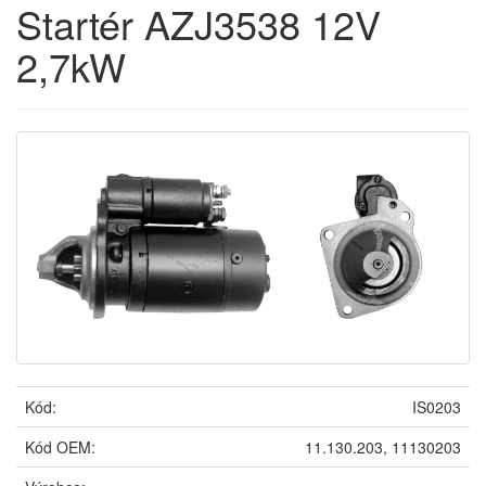
Startér AZJ3538 12V
2,7kW
Kód:
IS0203
Kód OEM:
11.130.203, 11130203