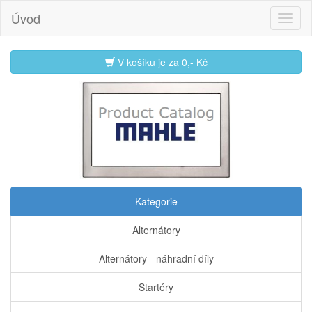
Úvod
V košíku je za
0,- Kč
Kategorie
Alternátory
Alternátory - náhradní díly
Startéry