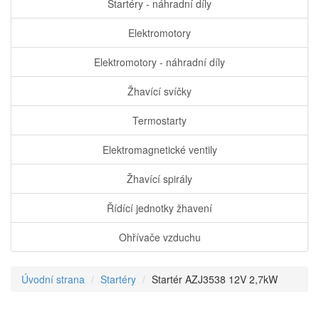
Startéry - náhradní díly
Elektromotory
Elektromotory - náhradní díly
Žhavící svíčky
Termostarty
Elektromagnetické ventily
Žhavící spirály
Řídící jednotky žhavení
Ohřívače vzduchu
Úvodní strana
Startéry
Startér AZJ3538 12V 2,7kW