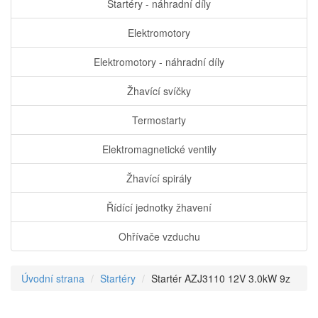
Startéry - náhradní díly
Elektromotory
Elektromotory - náhradní díly
Žhavící svíčky
Termostarty
Elektromagnetické ventily
Žhavící spirály
Řídící jednotky žhavení
Ohřívače vzduchu
Úvodní strana
Startéry
Startér AZJ3110 12V 3.0kW 9z