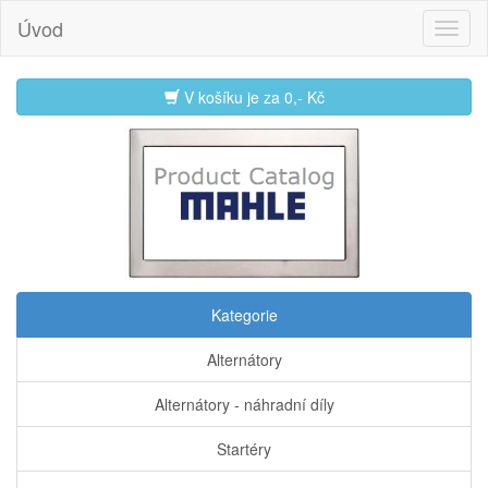
Úvod
V košíku je za
0,- Kč
Kategorie
Alternátory
Alternátory - náhradní díly
Startéry