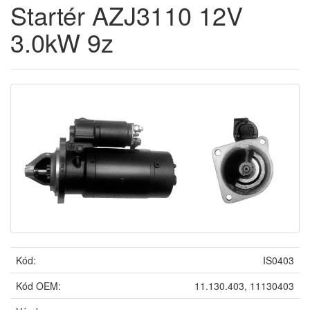
Startér AZJ3110 12V
3.0kW 9z
Kód:
IS0403
Kód OEM:
11.130.403, 11130403