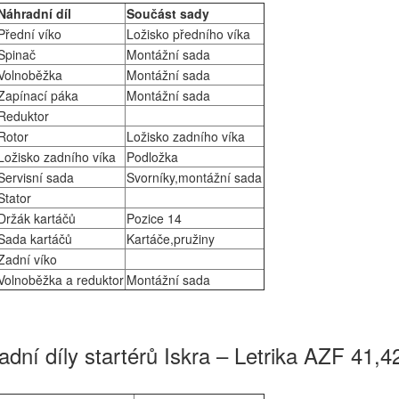
Náhradní díl
Součást sady
Přední víko
Ložisko předního víka
Spinač
Montážní sada
Volnoběžka
Montážní sada
Zapínací páka
Montážní sada
Reduktor
Rotor
Ložisko zadního víka
Ložisko zadního víka
Podložka
Servisní sada
Svorníky,montážní sada
Stator
Držák kartáčů
Pozice 14
Sada kartáčů
Kartáče,pružiny
Zadní víko
Volnoběžka a reduktor
Montážní sada
dní díly startérů Iskra – Letrika AZF 41,4