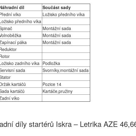
Náhradní díl
Součást sady
Přední víko
Ložisko předního víka
Ložisko předního víka
Spinač
Montážní sada
Volnoběžka
Montážní sada
Zapínací páka
Montážní sada
Reduktor
Rotor
Ložisko zadního víka
Podložka
Servisní sada
Svorníky,montážní sada
Stator
Držák kartáčů
Pozice 14
Sada kartáčů
Kartáče,pružiny
Zadní víko
dní díly startérů Iskra – Letrika AZE 46,66