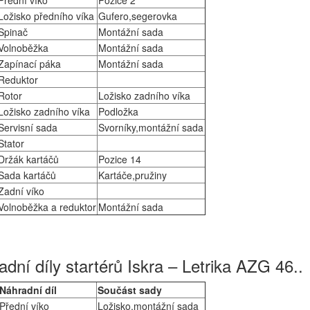
Přední víko
Pozice 2
Ložisko předního víka
Gufero,segerovka
Spinač
Montážní sada
Volnoběžka
Montážní sada
Zapínací páka
Montážní sada
Reduktor
Rotor
Ložisko zadního víka
Ložisko zadního víka
Podložka
Servisní sada
Svorníky,montážní sada
Stator
Držák kartáčů
Pozice 14
Sada kartáčů
Kartáče,pružiny
Zadní víko
Volnoběžka a reduktor
Montážní sada
dní díly startérů Iskra – Letrika AZG 46..
Náhradní díl
Součást sady
Přední víko
Ložisko,montážní sada