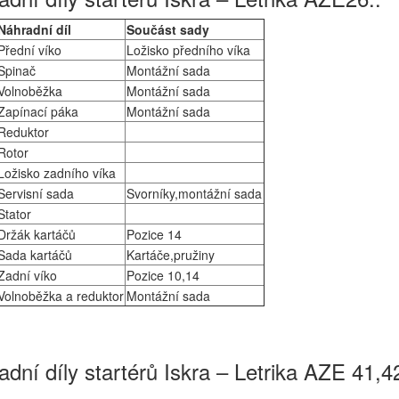
Náhradní díl
Součást sady
Přední víko
Ložisko předního víka
Spinač
Montážní sada
Volnoběžka
Montážní sada
Zapínací páka
Montážní sada
Reduktor
Rotor
Ložisko zadního víka
Servisní sada
Svorníky,montážní sada
Stator
Držák kartáčů
Pozice 14
Sada kartáčů
Kartáče,pružiny
Zadní víko
Pozice 10,14
Volnoběžka a reduktor
Montážní sada
dní díly startérů Iskra – Letrika AZE 41,4