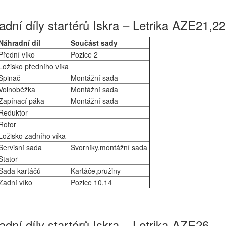
dní díly startérů Iskra – Letrika AZE21,22
Náhradní díl
Součást sady
Přední víko
Pozice 2
Ložisko předního víka
Spinač
Montážní sada
Volnoběžka
Montážní sada
Zapínací páka
Montážní sada
Reduktor
Rotor
Ložisko zadního víka
Servisní sada
Svorníky,montážní sada
Stator
Sada kartáčů
Kartáče,pružiny
Zadní víko
Pozice 10,14
dní díly startérů Iskra – Letrika AZE26..