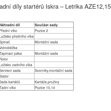
dní díly startérů Iskra – Letrika AZE12,15
Náhradní díl
Součást sady
Přední víko
Pozice 2
Ložisko předního víka
Spinač
Montážní sada
Volnoběžka
Zapínací páka
Montážní sada
Rotor
Ložisko zadního víka
Servisní sada
Svorníky,montážní sada
Stator
Sada kartáčů
Kartáče,pružiny
Zadní víko
Pozice 10,14