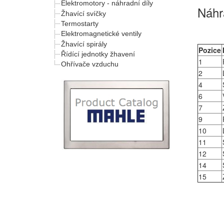
Elektromotory - náhradní díly
Náhra
Žhavící svíčky
Termostarty
Elektromagnetické ventily
Žhavící spirály
Pozice
Řídící jednotky žhavení
1
Ohřívače vzduchu
2
4
6
7
9
10
11
12
14
15