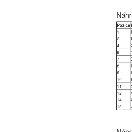
Náhra
Pozice
1
2
4
6
7
8
9
10
11
12
14
15
Náhra