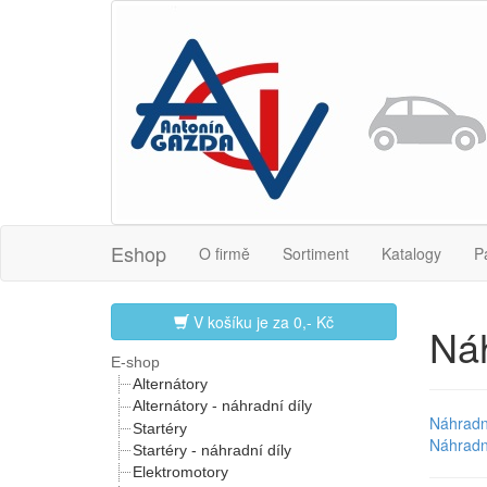
Eshop
O firmě
Sortiment
Katalogy
P
V košíku je za
0,- Kč
Náh
E-shop
Alternátory
Alternátory - náhradní díly
Náhradní
Startéry
Náhradní
Startéry - náhradní díly
Elektromotory