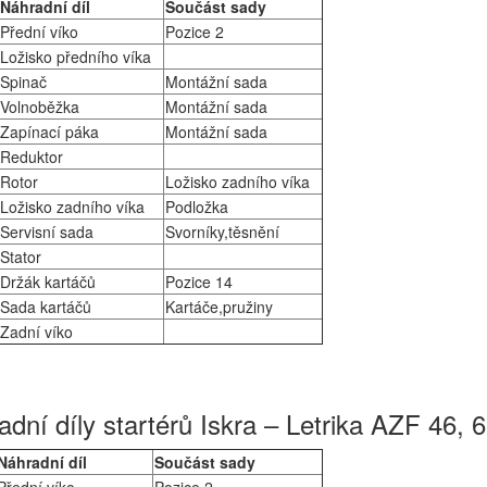
Náhradní díl
Součást sady
Přední víko
Pozice 2
Ložisko předního víka
Spinač
Montážní sada
Volnoběžka
Montážní sada
Zapínací páka
Montážní sada
Reduktor
Rotor
Ložisko zadního víka
Ložisko zadního víka
Podložka
Servisní sada
Svorníky,těsnění
Stator
Držák kartáčů
Pozice 14
Sada kartáčů
Kartáče,pružiny
Zadní víko
dní díly startérů Iskra – Letrika AZF 46, 6
Náhradní díl
Součást sady