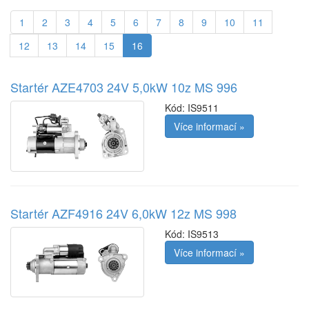
1
2
3
4
5
6
7
8
9
10
11
12
13
14
15
16
Startér AZE4703 24V 5,0kW 10z MS 996
Kód:
IS9511
Více informací »
Startér AZF4916 24V 6,0kW 12z MS 998
Kód:
IS9513
Více informací »