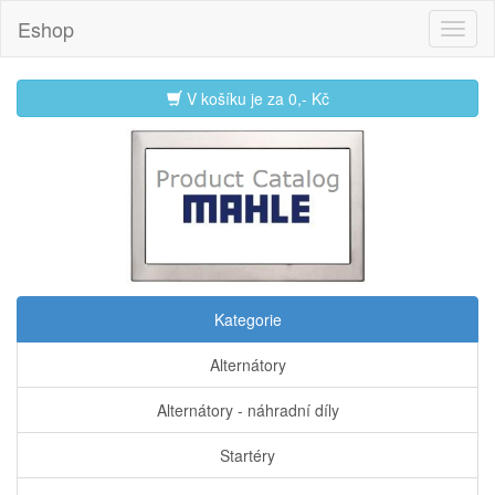
Eshop
V košíku je za
0,- Kč
Kategorie
Alternátory
Alternátory - náhradní díly
Startéry