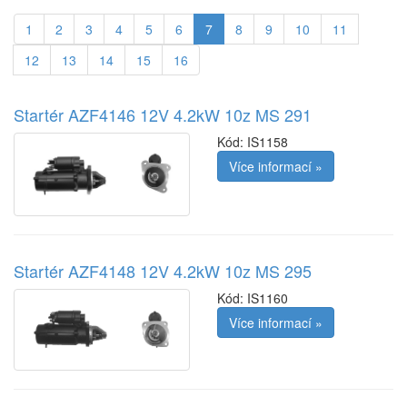
1
2
3
4
5
6
7
8
9
10
11
12
13
14
15
16
Startér AZF4146 12V 4.2kW 10z MS 291
Kód:
IS1158
Více informací »
Startér AZF4148 12V 4.2kW 10z MS 295
Kód:
IS1160
Více informací »