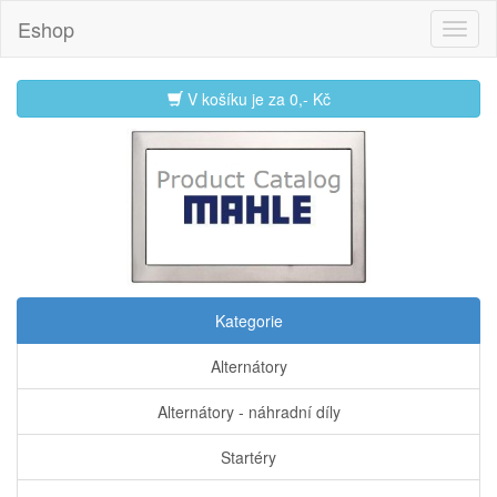
Eshop
V košíku je za
0,- Kč
Kategorie
Alternátory
Alternátory - náhradní díly
Startéry